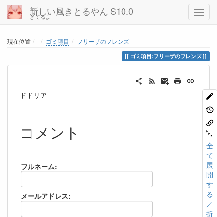
新しい風きとるやん S10.0
きてるよ
Home
現在位置
ゴミ項目
フリーザのフレンズ
ゴミ項目:フリーザのフレンズ
ドドリア
コメント
全
て
展
フルネーム:
開
す
る
メールアドレス:
／
折