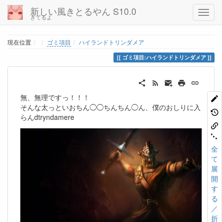
新しい風きとるやん S10.0
きてるよ
Home
現在位置
ゴミ項目
ハイランドトリンダメア
ゴミ項目:ハイランドトリンダメア
無、無理ですっ！！！
そんな太っといおちん◯◯ちんちん◯ん、僕のおしりに入
らんdtryndamere
全
て
展
開
す
る
／
折