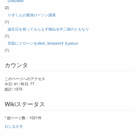
DokuWiki
(2)
りずくんの最強ローソン講座
(1)
誕生日を祝ってもらえず拗ねる中二病のともなり
(1)
官邸にドローンをsteel_tempestするyasuo
(1)
カウンタ
このページへのアクセス
今日: 41 / 昨日: 77
総計: 1375
Wikiステータス
* 総ページ数：1021件
おしながき