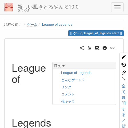
新しい風きとるやん S10.0
きてるよ
Home
現在位置
ゲーム
League of Legends
ゲーム:league_of_legends:start
League
目次
League of Legends
of
どんなゲーム？
全
リンク
て
コメント
展
強キャラ
開
す
る
Legends
／
折