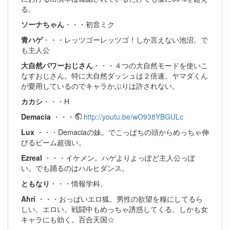
る。
ソーナちゃん
・・・初音ミク
青ハゲ
・・・レッツゴーレッツゴ！しか言えない池沼。で
も主人公
大自然パワーおじさん
・・・４つの大自然モードを使いこ
なすおじさん。特に大自然ダッシュは２倍速。ヤマダくん
が愛用しているのでキャラかぶりは許されない。
カカシ
・・・H
Demacia
・・・
http://youtu.be/wO938YBGULc
Lux
・・・Demaciaの妹。でこっぱちの頭からめっちゃ伸
びるビーム超強い。
Ezreal
・・・イケメン。ハゲよりよっぽど主人公っぽ
い。でも踊るのはハルヒダンス。
ともなり
・・・情報学科。
Ahri
・・・おっぱいエロ狐。男性の欲望を糧にしてるら
しい。エロい。戦闘中もめっちゃ誘惑してくる。しかも女
キャラにも効く。百合天国☆