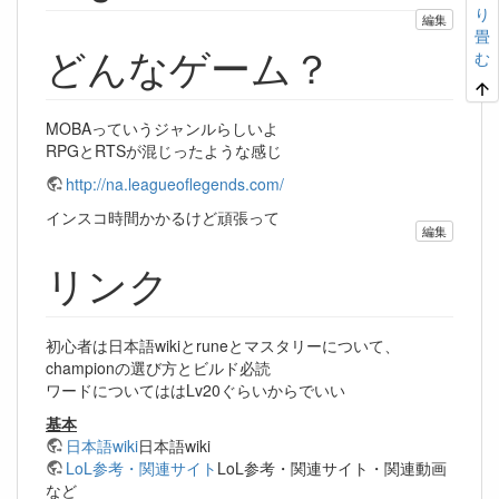
り
編集
畳
どんなゲーム？
む
MOBAっていうジャンルらしいよ
RPGとRTSが混じったような感じ
http://na.leagueoflegends.com/
インスコ時間かかるけど頑張って
編集
リンク
初心者は日本語wikiとruneとマスタリーについて、
championの選び方とビルド必読
ワードについてははLv20ぐらいからでいい
基本
日本語wiki
日本語wiki
LoL参考・関連サイト
LoL参考・関連サイト・関連動画
など