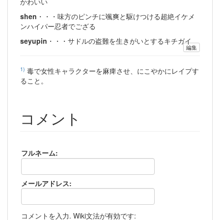
かわいい
shen
・・・味方のピンチに颯爽と駆けつける超絶イケメ
ンハイパー忍者でござる
seyupin
・・・サドルの盗難を生きがいとするキチガイ
編集
1)
毒で女性キャラクターを麻痺させ、にこやかにレイプす
ること。
コメント
フルネーム:
メールアドレス:
コメントを入力. Wiki文法が有効です: