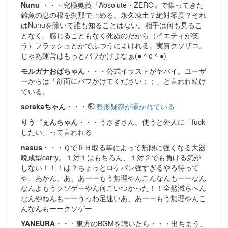
Nunu
・・・究極奥義『Absolute・ZERO』で集ってきた
雑魚の息の根を刹那で止める。永久凍土？絶対零度？それ
はNunuを除いて誰も知ることはない。相手は何も見るこ
となく、感じることもなく死ぬのだから（イエティが笑
う）フラッシュとかでふつうによけれる。実質クソザコ。
じゃあ運営はもっとバフかけよなぁ(●＾o＾●)
モルガナおばちゃん
・・・公式イラストがヤバイ。ユーザ
ーからは「顔面にバフかけてください；；」と言われ続け
ている。
sorakaちゃん
・・・
整形疑惑が囁かれている
りう゛ぇんちゃん
・・・うさぎさん。使うと外人に「fuck
したい」って言われる
nasus
・・・ＱでＲＨ取る事によって無限に強くなる大器
晩成型carry。１対１はもちろん、１対２でも負ける気が
しない！！！は？ちょっとロケパン強すぎるやろ待って
や、あかん、あ、あーーもう無理やんこんなんもーーなん
なんよもうクソゲーやん何こいつかった！！全然減らへん
なんやねんもーーうっわ足速いあ、あーーもう無理やんこ
んなんもーークソゲー
YANEURA
・・・東方のBGMを聴いたら・・・出ちまう、