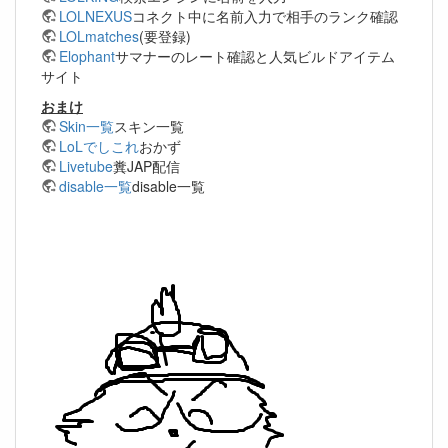
LOLNEXUS
コネクト中に名前入力で相手のランク確認
LOLmatches
(要登録)
Elophant
サマナーのレート確認と人気ビルドアイテム
サイト
おまけ
Skin一覧
スキン一覧
LoLでしこれ
おかず
Livetube
糞JAP配信
disable一覧
disable一覧