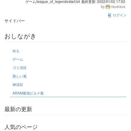
ゲーム/league_of_legends/start.txt
最終更新:
2022/01/02 17:52
by
rausraus
ログイン
サイドバー
おしながき
めも
ゲーム
ゴミ項目
新しい風
神項目
ARAM最強ビルド集
最新の更新
人気のページ