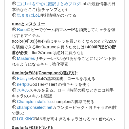
主にLoLを中心に翻訳まとめブログ
LoLの最新情報の日
本語ならここ(新チャンプとか)
気ままにLoL
便利情報がのってる
runeとマスタリー
Rune
ロビーでゲーム内マネーIPを消費してキャラを強
化するアイテム
&color(#F03){初心者はキャラを買いたくなるのだがlv20か
ら装備できるtier3のruneを買うためには
14000IPほどの貯
蓄が必要
tier2のruneは絶対に買うな};
Masteries
サモナーレベルが1あがるごとに1ポイント振
れるようになるキャラ強化要素
&color(#F03){Championの選び方};
EUstyle
今のlolの基本構成、ロールを考える
nerfplz
GodTierやTier1の強キャラを使う
スキル
スキルを見る。ロード時間の暇なときには相手
キャラのスキルも確認
Champion statistics
championの勝率で見る
championselect.net
カウンターピック・各キャラの相性
で選ぶ
LOLKING
BAN率が高すぎるキャラはなるべく使わない
&color(#F03){ビルド};