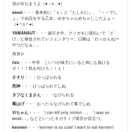
涙が出ちまうよ（●；o；●）
sassi
・・・基本的に『ｓ』と『たしかに』、『～～でし
ょ』で会話をする乙女。ゆきちゃんめちゃしこだよぉ～
（●＾o＾●）
YAMANAUT
・・・値引き中、クソガキに咳払いで「ど
け」と催促されてレジェンダリー。口癖は「わっかんねー
やつだなぁ」。
カカシ
rizu
・・・中卒 こいつが味方にいるとAIにも負ける
ぞ！！！気を付けろ！！１！
さそり
・・・ひっぱられる
死神
・・・ひっぱられてしぬ
タフなくまさん
・・・なげられる
毒はげ
・・・おったらなげられて毒でしぬ
Viちゃん
・・・「i can kill only minion…」「i was so
weak…」などといったネガティブ発言が目立つ。
kennen
・・・kennen is so cute! I want to eat kennen!