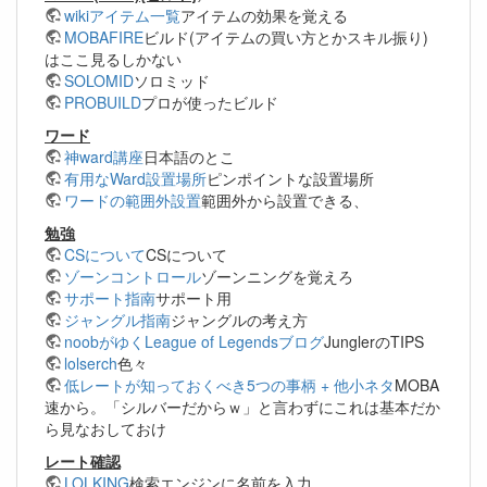
wikiアイテム一覧
アイテムの効果を覚える
MOBAFIRE
ビルド(アイテムの買い方とかスキル振り)
はここ見るしかない
SOLOMID
ソロミッド
PROBUILD
プロが使ったビルド
ワード
神ward講座
日本語のとこ
有用なWard設置場所
ピンポイントな設置場所
ワードの範囲外設置
範囲外から設置できる、
勉強
CSについて
CSについて
ゾーンコントロール
ゾーンニングを覚えろ
サポート指南
サポート用
ジャングル指南
ジャングルの考え方
noobがゆくLeague of Legendsブログ
JunglerのTIPS
lolserch
色々
低レートが知っておくべき5つの事柄 + 他小ネタ
MOBA
速から。「シルバーだからｗ」と言わずにこれは基本だか
ら見なおしておけ
レート確認
LOLKING
検索エンジンに名前を入力