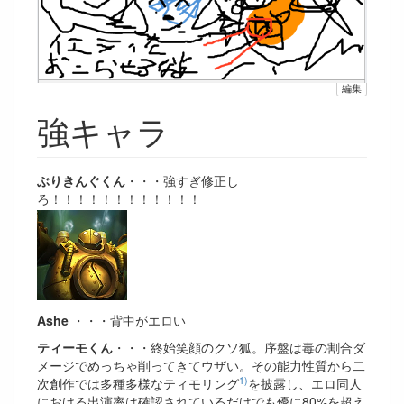
編集
強キャラ
ぶりきんぐくん
・・・強すぎ修正し
ろ！！！！！！！！！！！！
Ashe
・・・背中がエロい
ティーモくん
・・・終始笑顔のクソ狐。序盤は毒の割合ダ
メージでめっちゃ削ってきてウザい。その能力性質から二
1)
次創作では多種多様なティモリング
を披露し、エロ同人
における出演率は確認されているだけでも優に80%を超え