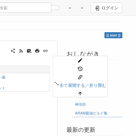
ログイン
start
おしながき
めも
い風
ゲーム
全て展開する／折り畳む
ゴミ項目
ント
新しい風
神項目
ARAM最強ビルド集
最新の更新