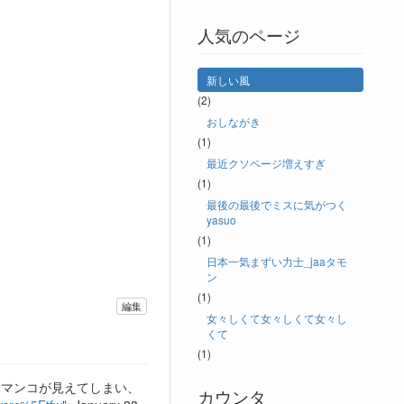
人気のページ
新しい風
(2)
おしながき
(1)
最近クソページ増えすぎ
(1)
最後の最後でミスに気がつく
yasuo
(1)
日本一気まずい力士_jaaタモ
ン
(1)
編集
女々しくて女々しくて女々し
くて
(1)
子がいて、オマンコが見えてしまい、
カウンタ