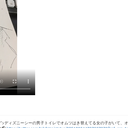
<p lang=“ja” dir=“ltr”>ディズニーシーの男子トイレでオムツはき替えてる女の