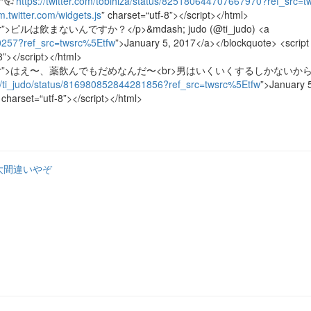
“
https://twitter.com/tobihiza/status/825180644707667970?ref_src=
rm.twitter.com/widgets.js
” charset=“utf-8”></script></html>
” dir=“ltr”>ピルは飲まないんですか？</p>&mdash; judo (@ti_judo) <a
20257?ref_src=twsrc%5Etfw
”>January 5, 2017</a></blockquote> <script
8”></script></html>
p lang=“ja” dir=“ltr”>はえ〜、薬飲んでもだめなんだ〜<br>男はいくいくする
com/ti_judo/status/816980852844281856?ref_src=twsrc%5Etfw
”>January 
 charset=“utf-8”></script></html>
大間違いやぞ