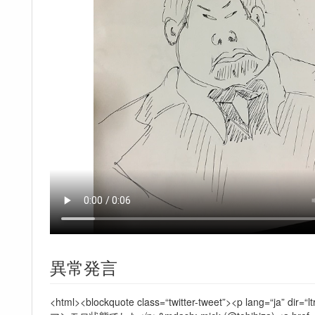
異常発言
<html><blockquote class=“twitter-tweet”>