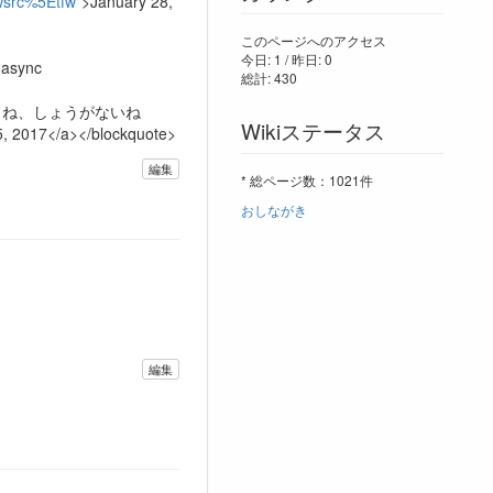
twsrc%5Etfw
”>January 28,
このページへのアクセス
今日: 1 / 昨日: 0
 async
総計: 430
しかないからね、しょうがないね
Wikiステータス
5, 2017</a></blockquote>
編集
* 総ページ数：1021件
おしながき
編集