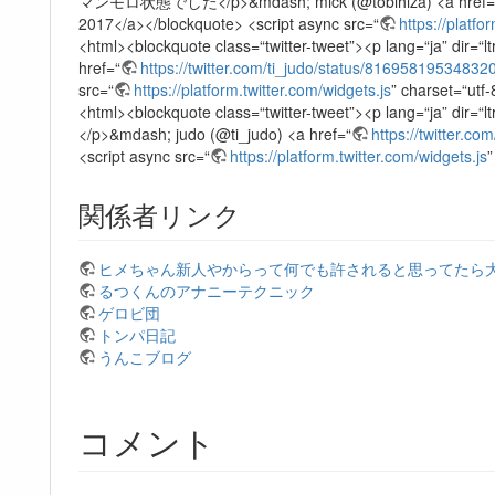
マンモロ状態でした</p>&mdash; mick (@tobihiza) <a href=
2017</a></blockquote> <script async src=“
https://platfo
<html><blockquote class=“twitter-tweet”><p lang=“ja
href=“
https://twitter.com/ti_judo/status/8169581953483
src=“
https://platform.twitter.com/widgets.js
” charset=“utf-
<html><blockquote class=“twitter-tweet”><
</p>&mdash; judo (@ti_judo) <a href=“
https://twitter.
<script async src=“
https://platform.twitter.com/widgets.js
”
関係者リンク
ヒメちゃん新人やからって何でも許されると思ってたら
るつくんのアナニーテクニック
ゲロビ団
トンパ日記
うんこブログ
コメント